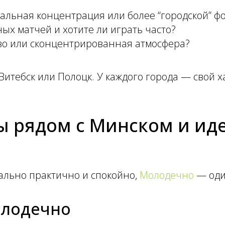
альная концентрация или более “городской” ф
ых матчей и хотите ли играть часто?
во или
сконцентрированная атмосфера?
итебск или Полоцк. У каждого города — свой хар
ы рядом с Минском и ид
мально практично и спокойно,
Молодечно
— оди
олодечно