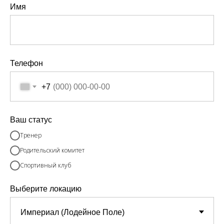
Имя
Телефон
+7
Ваш статус
Тренер
Родительский комитет
Спортивный клуб
Выберите локацию