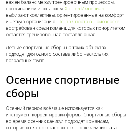
важен баланс между тренировочным процессом,
проживанием и питанием.
Хостел Империал
выбирают коллективы, ориентированные на комфорт
и чёткую организацию.
Центр Спорта в Приозерске
востребован среди команд, для которых приоритетом
остаётся тренировочная составляющая.
Летние спортивные сборы на таких объектах
подходят для одного состава либо нескольких
возрастных групп.
Осенние спортивные
сборы
Осенний период всё чаще используется как
инструмент корректировки формы. Спортивные сборы
во время осенних каникул подходят командам,
которые хотят восстановиться после чемпионата.