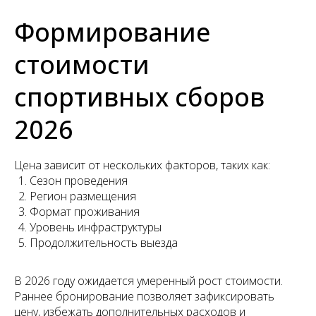
Формирование
стоимости
спортивных сборов
2026
Цена зависит от нескольких факторов, таких как:
Сезон проведения
Регион размещения
Формат проживания
Уровень инфраструктуры
Продолжительность выезда
В 2026 году ожидается умеренный рост стоимости.
Раннее бронирование позволяет зафиксировать
цену, избежать дополнительных расходов и