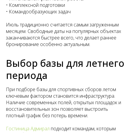
• Комплексной подготовки
• Командообразующих задач
Июль традиционно считается самым загруженным
месяцем. Свободные даты на популярных объектах
заканчиваются быстрее всего, что делает раннее
бронирование особенно актуальным.
Выбор базы для летнего
периода
При подборе базы для спортивных сборов летом
ключевым фактором становится инфраструктура.
Наличие современных полей, открытых площадок и
восстановительных зон позволяет выстроить
плотный график без потерь времени.
Гостиница Адмирал
подходит командам, которым