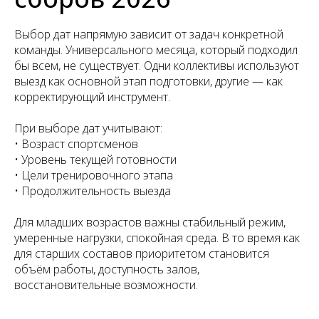
Выбор дат напрямую зависит от задач конкретной
команды. Универсального месяца, который подходил
бы всем, не существует. Одни коллективы используют
выезд как основной этап подготовки, другие — как
корректирующий инструмент.
При выборе дат учитывают:
• Возраст спортсменов
• Уровень текущей готовности
• Цели тренировочного этапа
• Продолжительность выезда
Для младших возрастов важны стабильный режим,
умеренные нагрузки, спокойная среда. В то время как
для старших составов приоритетом становится
объём работы, доступность залов,
восстановительные возможности.