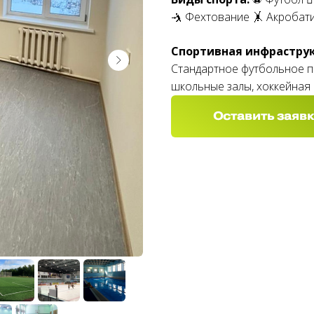
🤺 Фехтование 🤸 Акробати
Спортивная инфраструк
Стандартное футбольное по
школьные залы, хоккейная 
Оставить заявк