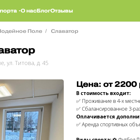
порта
О нас
Блог
Отзывы
Лодейное Поле
Славатор
/
аватор
 ул. Титова, д
. 45
Цена: от 2200
В стоимость входит:
✅ Проживание в 4-х местн
✅ Сбалансированное 3-ра
Оплачивается дополни
✅ Аренда спортивных объ
Виды спорта:
⚽ Футбол 🤸