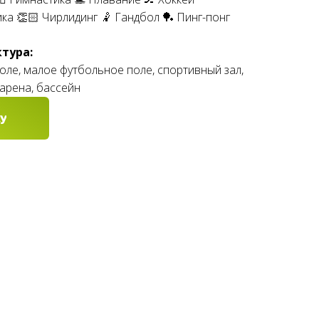
ка 👏🏻 Чирлидинг 🤾 Гандбол 🏓 Пинг-понг
тура:
ле, малое футбольное поле, спортивный зал,
арена, бассейн
у