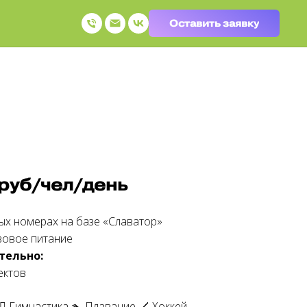
Оставить заявку
 руб/чел/день
ых номерах на базе «Славатор»
зовое питание
тельно:
ектов
‍♀️ Гимнастика 🏊 Плавание 🏒 Хоккей